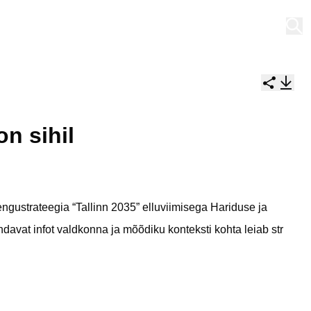
Minu töölaud
n sihil
ngustrateegia “Tallinn 2035” elluviimisega Hariduse ja
davat infot valdkonna ja mõõdiku konteksti kohta leiab
str