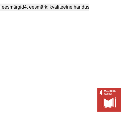
u eesmärgid
4. eesmärk: kvaliteetne haridus