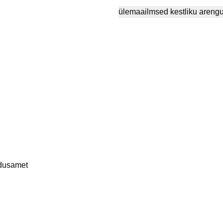
ülemaailmsed kestliku areng
idusamet