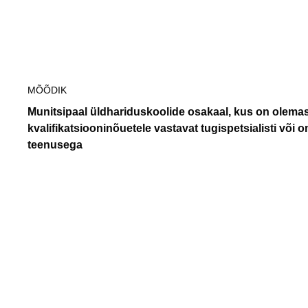
Tallinn
MÕÕDIK
Munitsipaal üldhariduskoolide osakaal, kus on olemas
kvalifikatsiooninõuetele vastavat tugispetsialisti või o
teenusega