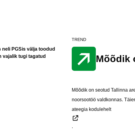
TREND
 neli PGSis välja toodud
Mõõdik o
n vajalik tugi tagatud
Mõõdik on seotud Tallinna are
noorsootöö valdkonnas. Täien
ateegia kodulehelt
.