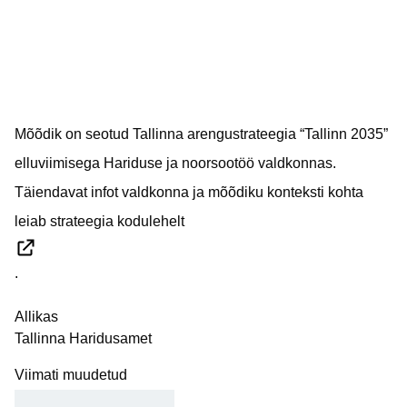
Mõõdik on seotud Tallinna arengustrateegia “Tallinn 2035”
elluviimisega Hariduse ja noorsootöö valdkonnas.
Täiendavat infot valdkonna ja mõõdiku konteksti kohta
leiab
strateegia kodulehelt
.
Allikas
Tallinna Haridusamet
Viimati muudetud