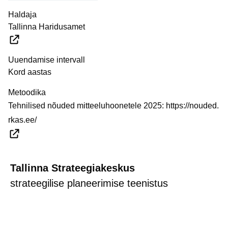
Haldaja
Tallinna Haridusamet
Uuendamise intervall
Kord aastas
Metoodika
Tehnilised nõuded mitteeluhoonetele 2025:
https://nouded.
rkas.ee/
Tallinna Strateegiakeskus
strateegilise planeerimise teenistus
strateegia@tallinnlv.ee