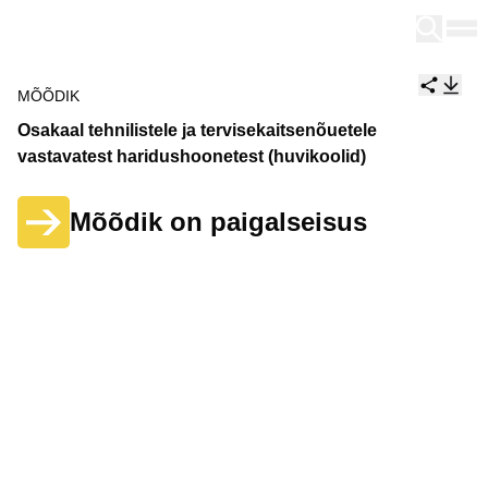
Tallinn
MÕÕDIK
Osakaal tehnilistele ja tervisekaitsenõuetele
vastavatest haridushoonetest (huvikoolid)
Mõõdik on paigalseisus