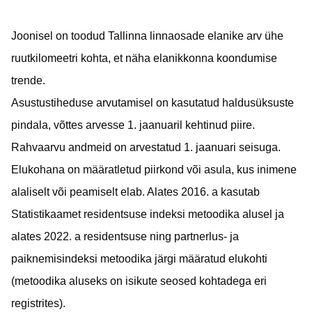
Joonisel on toodud Tallinna linnaosade elanike arv ühe
ruutkilomeetri kohta, et näha elanikkonna koondumise
trende.
Asustustiheduse arvutamisel on kasutatud haldusüksuste
pindala, võttes arvesse 1. jaanuaril kehtinud piire.
Rahvaarvu andmeid on arvestatud 1. jaanuari seisuga.
Elukohana on määratletud piirkond või asula, kus inimene
alaliselt või peamiselt elab. Alates 2016. a kasutab
Statistikaamet residentsuse indeksi metoodika alusel ja
alates 2022. a residentsuse ning partnerlus- ja
paiknemisindeksi metoodika järgi määratud elukohti
(metoodika aluseks on isikute seosed kohtadega eri
registrites).