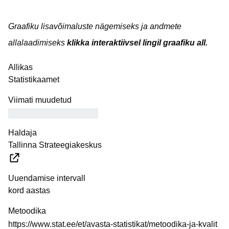
Graafiku lisavõimaluste nägemiseks ja andmete
allalaadimiseks
klikka interaktiivsel lingil graafiku all.
Allikas
Statistikaamet
Viimati muudetud
Haldaja
Tallinna Strateegiakeskus
Uuendamise intervall
kord aastas
Metoodika
https://www.stat.ee/et/avasta-statistikat/metoodika-ja-kvalit