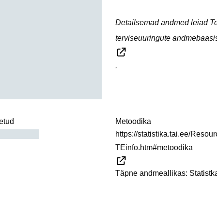
Detailsemad andmed leiad Ter
terviseuuringute andmebaasi
.
etud
Metoodika
https://statistika.tai.ee/R
TEinfo.htm#metoodika
Täpne andmeallikas: Statist