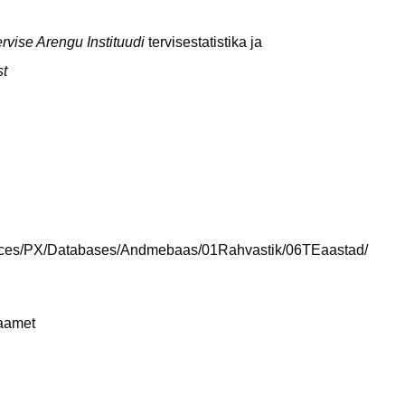
vise Arengu Instituudi
tervisestatistika ja
st
esources/PX/Databases/Andmebaas/01Rahvastik/06TEaastad/
kaamet