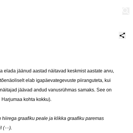
Minu töölaud
na elada jäänud aastad näitavad keskmist aastate arvu,
õenäoliselt elab igapäevategevuste piiranguteta, kui
se näitajad jäävad andud vanusrühmas samaks. See on
se Harjumaa kohta kokku).
 hiirega graafiku peale ja klikka graafiku paremas
l (⋯).