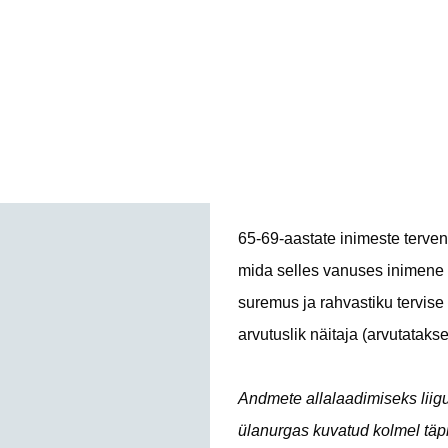
65-69-aastate inimeste terve
mida selles vanuses inimene t
suremus ja rahvastiku tervi
arvutuslik näitaja (arvutatak
Andmete allalaadimiseks liigu
ülanurgas kuvatud kolmel täpi