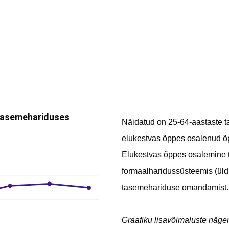
Näidatud on 25-64-aastaste ta
elukestvas õppes osalenud õpp
Elukestvas õppes osalemine t
formaalharidussüsteemis (üld
tasemehariduse omandamist.
Graafiku lisavõimaluste näg