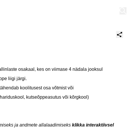
Minu töölaud
llinlaste osakaal, kes on viimase 4 nädala jooksul
e liigi järgi.
ähendab koolitusest osa võtmist või
hariduskool, kutseõppeasutus või kõrgkool)
emiseks ja andmete allalaadimiseks
klikka interaktiivsel