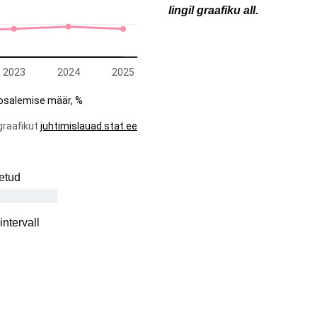
lingil graafiku all.
etud
ntervall