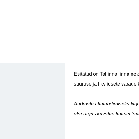
Esitatud on Tallinna linna n
suuruse ja likviidsete varad
Andmete allalaadimiseks liigu
ülanurgas kuvatud kolmel täpi