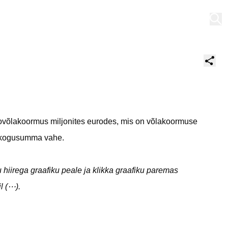
Minu töölaud
etovõlakoormus miljonites eurodes, mis on võlakoormuse
e kogusumma vahe.
 hiirega graafiku peale ja klikka graafiku paremas
l (⋯).