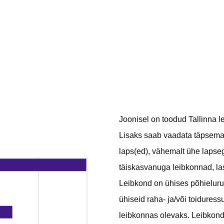
Joonisel on toodud Tallinna l
Lisaks saab vaadata täpsemal
laps(ed), vähemalt ühe lapse
täiskasvanuga leibkonnad, la
Leibkond on ühises põhieluruu
ühiseid raha- ja/või toiduress
leibkonnas olevaks. Leibkond 