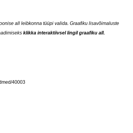
nise all leibkonna tüüpi valida. Graafiku lisavõimaluste
laadimiseks
klikka interaktiivsel lingil graafiku all.
andmed/40003