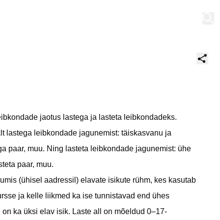
Minu töölaud
eibkondade jaotus lastega ja lasteta leibkondadeks.
t lastega leibkondade jagunemist: täiskasvanu ja
ga paar, muu. Ning lasteta leibkondade jagunemist: ühe
steta paar, muu.
mis (ühisel aadressil) elavate isikute rühm, kes kasutab
ursse ja kelle liikmed ka ise tunnistavad end ühes
on ka üksi elav isik. Laste all on mõeldud 0–17-