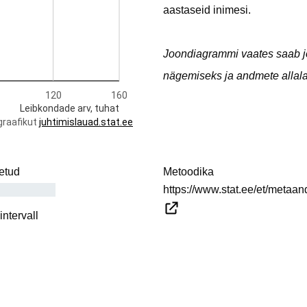
aastaseid inimesi.
Joondiagrammi vaates saab joo
nägemiseks ja andmete alla
etud
Metoodika
https://www.stat.ee/et/meta
ntervall