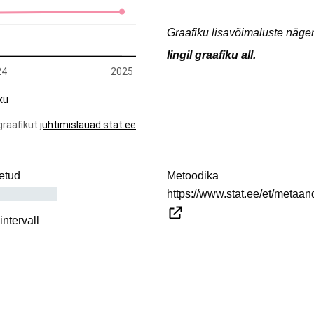
Graafiku lisavõimaluste näg
lingil graafiku all.
etud
Metoodika
https://www.stat.ee/et/meta
ntervall