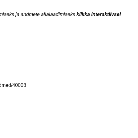
emiseks ja andmete allalaadimiseks
klikka interaktiivsel
andmed/40003