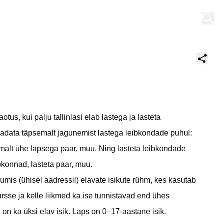
Minu töölaud
tus, kui palju tallinlasi elab lastega ja lasteta
adata täpsemalt jagunemist lastega leibkondade puhul:
emalt ühe lapsega paar, muu. Ning lasteta leibkondade
konnad, lasteta paar, muu.
mis (ühisel aadressil) elavate isikute rühm, kes kasutab
ursse ja kelle liikmed ka ise tunnistavad end ühes
on ka üksi elav isik. Laps on 0–17-aastane isik.