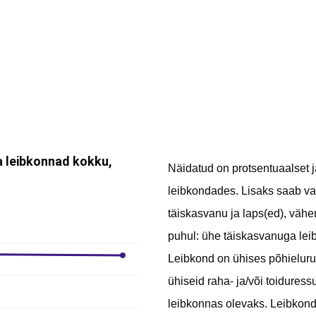
Näidatud on protsentuaalset jao
leibkondades. Lisaks saab va
täiskasvanu ja laps(ed), väh
puhul: ühe täiskasvanuga leib
Leibkond on ühises põhieluruu
ühiseid raha- ja/või toiduress
leibkonnas olevaks. Leibkond 