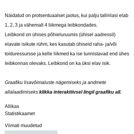
Näidatud on protsentuaalset jaotus, kui palju tallinlasi elab
1, 2, 3 ja vähemalt 4 liikmega leibkondades.
Leibkond on ühises põhieluruumis (ühisel aadressil)
elavate isikute rühm, kes kasutab ühiseid raha- ja/või
toiduressursse ja kelle liikmed ka ise tunnistavad end ühes
leibkonnas olevaks. Leibkond on ka üksi elav isik.
Graafiku lisavõimaluste nägemiseks ja andmete
allalaadimiseks
klikka interaktiivsel lingil graafiku all.
Allikas
Statistikaamet
Viimati muudetud