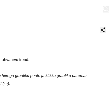
Minu töölaud
 rahvaarvu trend.
 hiirega graafiku peale ja klikka graafiku paremas
l (⋯).