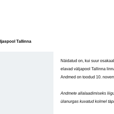
jaspool Tallinna
Näidatud on, kui suur osakaal
elavad väljapool Tallinna linn
Andmed on toodud 10. novemb
Andmete allalaadimiseks liigu
ülanurgas kuvatud kolmel täpi