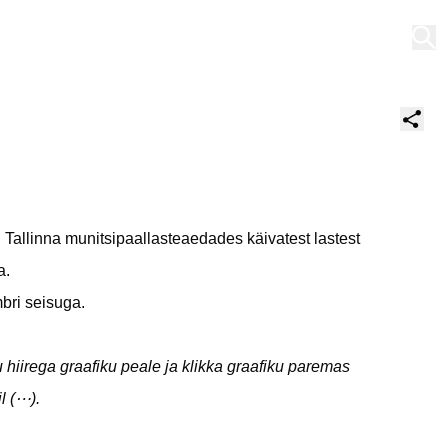
Minu töölaud
 Tallinna munitsipaallasteaedades käivatest lastest
a.
ri seisuga.
 hiirega graafiku peale ja klikka graafiku paremas
l (⋯).