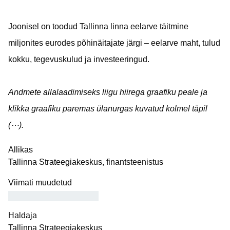
Joonisel on toodud Tallinna linna eelarve täitmine
miljonites eurodes põhinäitajate järgi – eelarve maht, tulud
kokku, tegevuskulud ja investeeringud.
Andmete allalaadimiseks liigu hiirega graafiku peale ja
klikka graafiku paremas ülanurgas kuvatud kolmel täpil
(⋯).
Allikas
Tallinna Strateegiakeskus, finantsteenistus
Viimati muudetud
Haldaja
Tallinna Strateegiakeskus