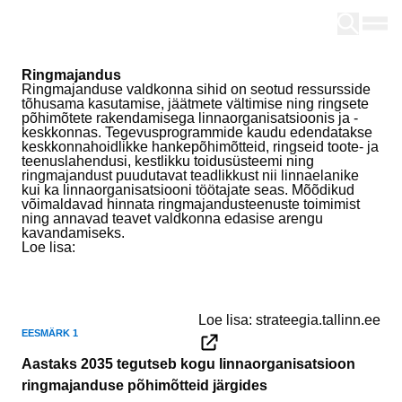
Tallinn
Ringmajandus
Ringmajanduse valdkonna sihid on seotud ressursside
tõhusama kasutamise, jäätmete vältimise ning ringsete
põhimõtete rakendamisega linnaorganisatsioonis ja -
keskkonnas. Tegevusprogrammide kaudu edendatakse
keskkonnahoidlikke hankepõhimõtteid, ringseid toote- ja
teenuslahendusi, kestlikku toidusüsteemi ning
ringmajandust puudutavat teadlikkust nii linnaelanike
kui ka linnaorganisatsiooni töötajate seas. Mõõdikud
võimaldavad hinnata ringmajandusteenuste toimimist
ning annavad teavet valdkonna edasise arengu
kavandamiseks.
Loe lisa:
strateegia.tallinn.ee/ringmajandus
Loe lisa:
strateegia.tallinn.ee
Eesmärk 1
Aastaks 2035 tegutseb kogu linnaorganisatsioon
ringmajanduse põhimõtteid järgides