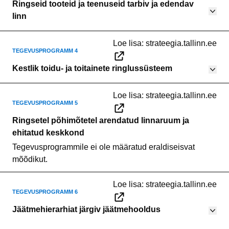
Ringseid tooteid ja teenuseid tarbiv ja edendav
linn
Loe lisa:
strateegia.tallinn.ee
Tegevusprogramm 4
Kestlik toidu- ja toitainete ringlussüsteem
Loe lisa:
strateegia.tallinn.ee
Tegevusprogramm 5
Ringsetel põhimõtetel arendatud linnaruum ja
ehitatud keskkond
Tegevusprogrammile ei ole määratud eraldiseisvat
mõõdikut.
Loe lisa:
strateegia.tallinn.ee
Tegevusprogramm 6
Jäätmehierarhiat järgiv jäätmehooldus